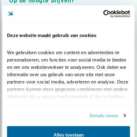
Op de hoogte blijven?
Meld je aan en ontvang nieuws, inspiratie, acties en tips
over vogels en activiteiten van Vogelbescherming.
AANMELDEN VOGELNIEUWS
Deze website maakt gebruik van cookies
Volg ons via social media
We gebruiken cookies om content en advertenties te 
personaliseren, om functies voor social media te bieden 
en om ons websiteverkeer te analyseren. Ook delen we 
informatie over uw gebruik van onze site met onze 
partners voor social media, adverteren en analyse. Deze 
partners kunnen deze gegevens combineren met andere 
informatie die u aan ze heeft verstrekt of die ze hebben 
verzameld op basis van uw gebruik van hun services.
Details tonen
Alles toestaan