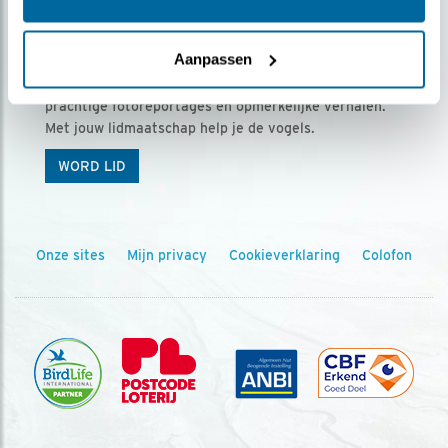
Ontvang 5 x Vogels voor € 36,00 per jaar
Aanpassen
Vogels is het tijdschrift voor onze leden, met
prachtige fotoreportages en opmerkelijke verhalen.
Met jouw lidmaatschap help je de vogels.
WORD LID
Onze sites
Mijn privacy
Cookieverklaring
Colofon