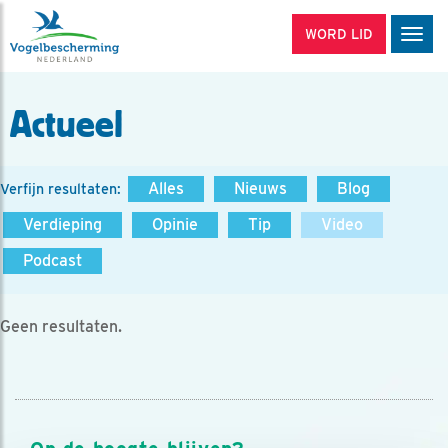
WORD LID
Men
Actueel
Alles
Nieuws
Blog
Verfijn resultaten:
Verdieping
Opinie
Tip
Video
Podcast
Geen resultaten.