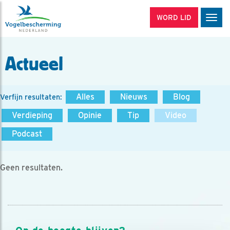
WORD LID
Men
Actueel
Alles
Nieuws
Blog
Verfijn resultaten:
Verdieping
Opinie
Tip
Video
Podcast
Geen resultaten.