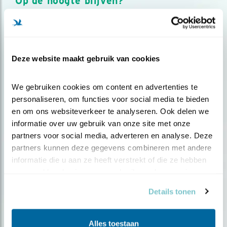
Op de hoogte blijven?
Meld je aan en ontvang nieuws, inspiratie, acties en tips
over vogels en activiteiten van Vogelbescherming.
AANMELDEN VOGELNIEUWS
Deze website maakt gebruik van cookies
Volg ons via social media
We gebruiken cookies om content en advertenties te 
personaliseren, om functies voor social media te bieden 
en om ons websiteverkeer te analyseren. Ook delen we 
informatie over uw gebruik van onze site met onze 
partners voor social media, adverteren en analyse. Deze 
partners kunnen deze gegevens combineren met andere 
informatie die u aan ze heeft verstrekt of die ze hebben 
verzameld op basis van uw gebruik van hun services.
Details tonen
Alles toestaan