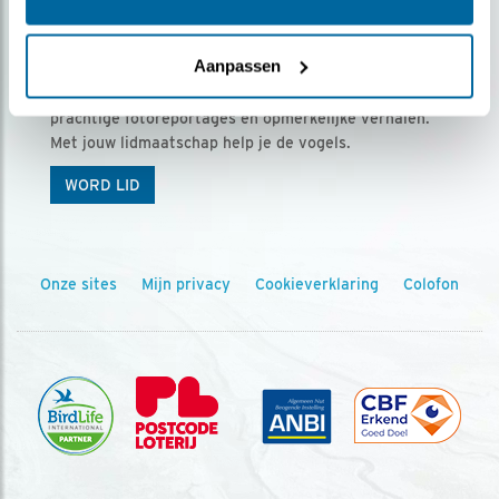
Ontvang 5 x Vogels voor € 36,00 per jaar
Aanpassen
Vogels is het tijdschrift voor onze leden, met
prachtige fotoreportages en opmerkelijke verhalen.
Met jouw lidmaatschap help je de vogels.
WORD LID
Onze sites
Mijn privacy
Cookieverklaring
Colofon