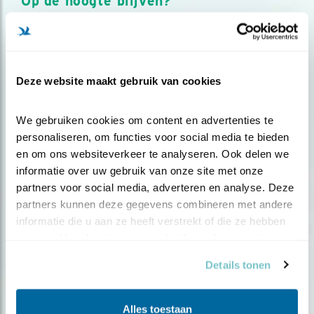
Op de hoogte blijven?
Meld je aan en ontvang nieuws, inspiratie, acties en tips
over vogels en activiteiten van Vogelbescherming.
AANMELDEN VOGELNIEUWS
Deze website maakt gebruik van cookies
Volg ons via social media
We gebruiken cookies om content en advertenties te 
personaliseren, om functies voor social media te bieden 
en om ons websiteverkeer te analyseren. Ook delen we 
informatie over uw gebruik van onze site met onze 
partners voor social media, adverteren en analyse. Deze 
partners kunnen deze gegevens combineren met andere 
informatie die u aan ze heeft verstrekt of die ze hebben 
verzameld op basis van uw gebruik van hun services.
Details tonen
Alles toestaan