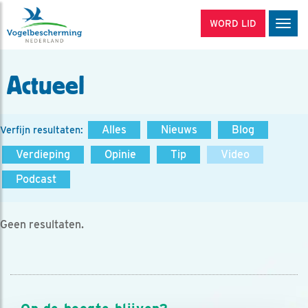
WORD LID
Men
Actueel
Alles
Nieuws
Blog
Verfijn resultaten:
Verdieping
Opinie
Tip
Video
Podcast
Geen resultaten.