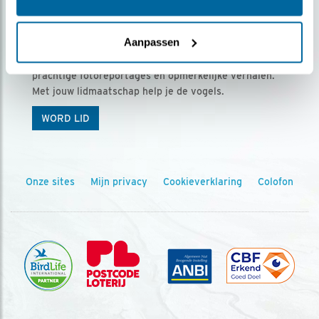
Ontvang 5 x Vogels voor € 36,00 per jaar
Aanpassen
Vogels is het tijdschrift voor onze leden, met
prachtige fotoreportages en opmerkelijke verhalen.
Met jouw lidmaatschap help je de vogels.
WORD LID
Onze sites
Mijn privacy
Cookieverklaring
Colofon