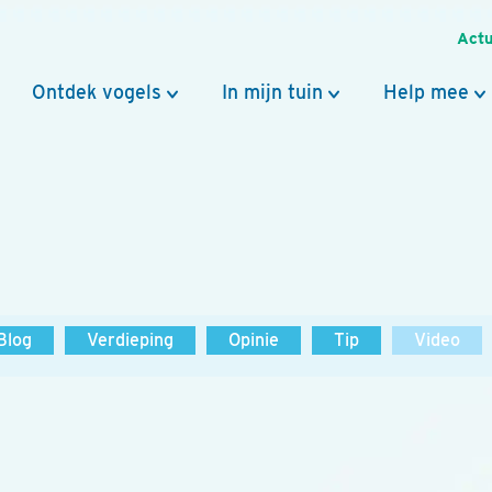
Actu
Ontdek vogels
In mijn tuin
Help mee
Blog
Verdieping
Opinie
Tip
Video