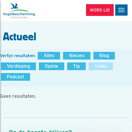
WORD LID
Men
Actueel
Alles
Nieuws
Blog
Verfijn resultaten:
Verdieping
Opinie
Tip
Video
Podcast
Geen resultaten.