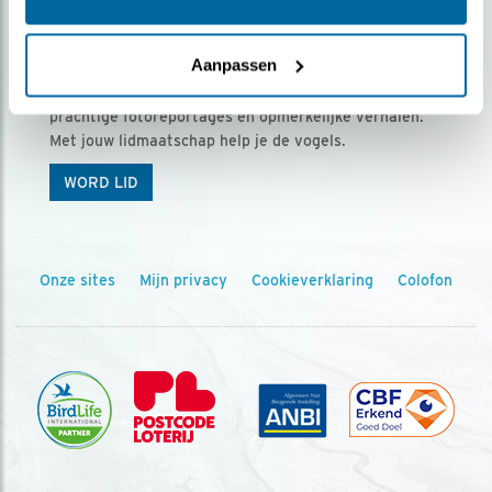
Ontvang 5 x Vogels voor € 36,00 per jaar
Aanpassen
Vogels is het tijdschrift voor onze leden, met
prachtige fotoreportages en opmerkelijke verhalen.
Met jouw lidmaatschap help je de vogels.
WORD LID
Onze sites
Mijn privacy
Cookieverklaring
Colofon