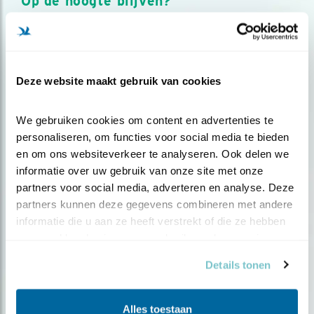
Op de hoogte blijven?
Meld je aan en ontvang nieuws, inspiratie, acties en tips
over vogels en activiteiten van Vogelbescherming.
AANMELDEN VOGELNIEUWS
Deze website maakt gebruik van cookies
Volg ons via social media
We gebruiken cookies om content en advertenties te 
personaliseren, om functies voor social media te bieden 
en om ons websiteverkeer te analyseren. Ook delen we 
informatie over uw gebruik van onze site met onze 
partners voor social media, adverteren en analyse. Deze 
partners kunnen deze gegevens combineren met andere 
informatie die u aan ze heeft verstrekt of die ze hebben 
verzameld op basis van uw gebruik van hun services.
Details tonen
Alles toestaan