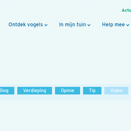
Actu
Ontdek vogels
In mijn tuin
Help mee
Blog
Verdieping
Opinie
Tip
Video