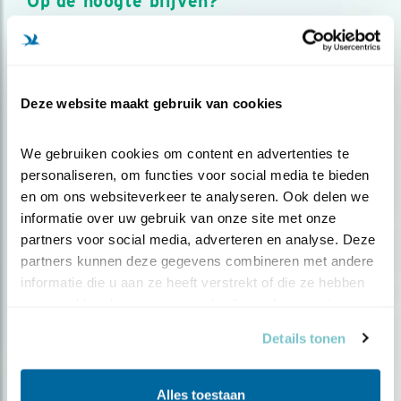
Op de hoogte blijven?
Meld je aan en ontvang nieuws, inspiratie, acties en tips
over vogels en activiteiten van Vogelbescherming.
AANMELDEN VOGELNIEUWS
Deze website maakt gebruik van cookies
Volg ons via social media
We gebruiken cookies om content en advertenties te 
personaliseren, om functies voor social media te bieden 
en om ons websiteverkeer te analyseren. Ook delen we 
informatie over uw gebruik van onze site met onze 
partners voor social media, adverteren en analyse. Deze 
partners kunnen deze gegevens combineren met andere 
informatie die u aan ze heeft verstrekt of die ze hebben 
verzameld op basis van uw gebruik van hun services.
Details tonen
Alles toestaan