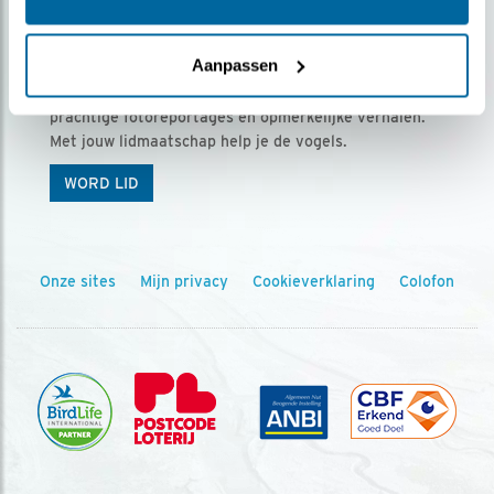
Ontvang 5 x Vogels voor € 36,00 per jaar
Aanpassen
Vogels is het tijdschrift voor onze leden, met
prachtige fotoreportages en opmerkelijke verhalen.
Met jouw lidmaatschap help je de vogels.
WORD LID
Onze sites
Mijn privacy
Cookieverklaring
Colofon