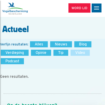
WORD LID
Men
Actueel
Alles
Nieuws
Blog
Verfijn resultaten:
Verdieping
Opinie
Tip
Video
Podcast
Geen resultaten.