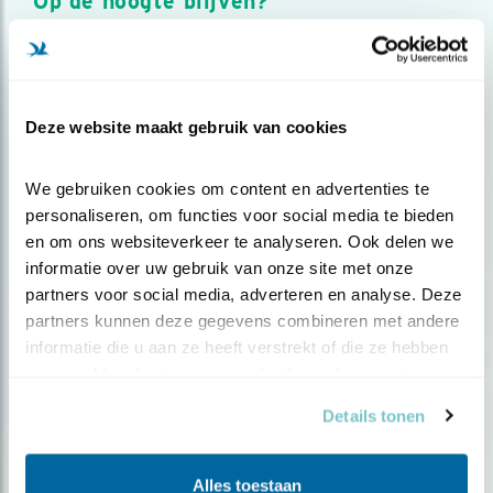
Op de hoogte blijven?
Meld je aan en ontvang nieuws, inspiratie, acties en tips
over vogels en activiteiten van Vogelbescherming.
AANMELDEN VOGELNIEUWS
Deze website maakt gebruik van cookies
Volg ons via social media
We gebruiken cookies om content en advertenties te 
personaliseren, om functies voor social media te bieden 
en om ons websiteverkeer te analyseren. Ook delen we 
informatie over uw gebruik van onze site met onze 
partners voor social media, adverteren en analyse. Deze 
partners kunnen deze gegevens combineren met andere 
informatie die u aan ze heeft verstrekt of die ze hebben 
verzameld op basis van uw gebruik van hun services.
Details tonen
Alles toestaan