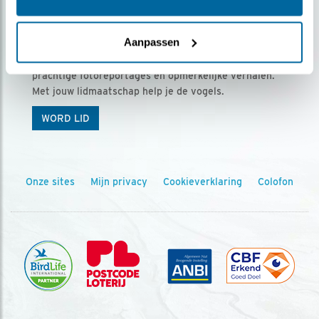
Ontvang 5 x Vogels voor € 36,00 per jaar
Aanpassen
Vogels is het tijdschrift voor onze leden, met
prachtige fotoreportages en opmerkelijke verhalen.
Met jouw lidmaatschap help je de vogels.
WORD LID
Onze sites
Mijn privacy
Cookieverklaring
Colofon