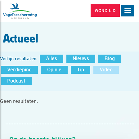
WORD LID
Men
Actueel
Alles
Nieuws
Blog
Verfijn resultaten:
Verdieping
Opinie
Tip
Video
Podcast
Geen resultaten.