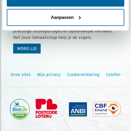
Ontvang 5 x Vogels voor € 36,00 per jaar
Aanpassen
Vogels is het tijdschrift voor onze leden, met
prachtige fotoreportages en opmerkelijke verhalen.
Met jouw lidmaatschap help je de vogels.
WORD LID
Onze sites
Mijn privacy
Cookieverklaring
Colofon