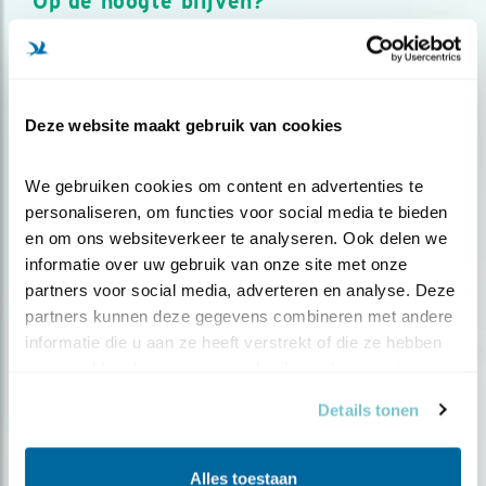
Op de hoogte blijven?
Meld je aan en ontvang nieuws, inspiratie, acties en tips
over vogels en activiteiten van Vogelbescherming.
AANMELDEN VOGELNIEUWS
Deze website maakt gebruik van cookies
Volg ons via social media
We gebruiken cookies om content en advertenties te 
personaliseren, om functies voor social media te bieden 
en om ons websiteverkeer te analyseren. Ook delen we 
informatie over uw gebruik van onze site met onze 
partners voor social media, adverteren en analyse. Deze 
partners kunnen deze gegevens combineren met andere 
informatie die u aan ze heeft verstrekt of die ze hebben 
verzameld op basis van uw gebruik van hun services.
Details tonen
Alles toestaan