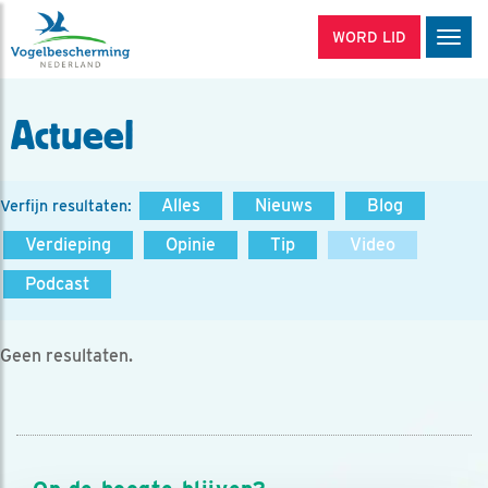
WORD LID
Men
Actueel
Alles
Nieuws
Blog
Verfijn resultaten:
Verdieping
Opinie
Tip
Video
Podcast
Geen resultaten.