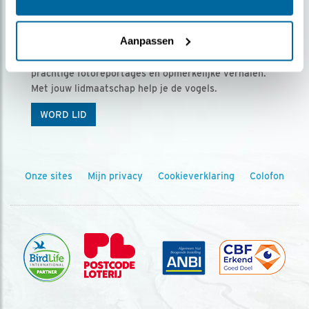
Ontvang 5 x Vogels voor € 36,00 per jaar
Aanpassen
Vogels is het tijdschrift voor onze leden, met
prachtige fotoreportages en opmerkelijke verhalen.
Met jouw lidmaatschap help je de vogels.
WORD LID
Onze sites
Mijn privacy
Cookieverklaring
Colofon