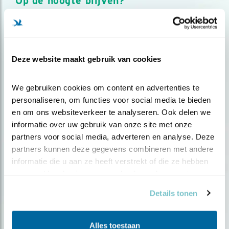
Op de hoogte blijven?
Meld je aan en ontvang nieuws, inspiratie, acties en tips
over vogels en activiteiten van Vogelbescherming.
AANMELDEN VOGELNIEUWS
Deze website maakt gebruik van cookies
Volg ons via social media
We gebruiken cookies om content en advertenties te 
personaliseren, om functies voor social media te bieden 
en om ons websiteverkeer te analyseren. Ook delen we 
informatie over uw gebruik van onze site met onze 
partners voor social media, adverteren en analyse. Deze 
partners kunnen deze gegevens combineren met andere 
informatie die u aan ze heeft verstrekt of die ze hebben 
verzameld op basis van uw gebruik van hun services.
Details tonen
Alles toestaan