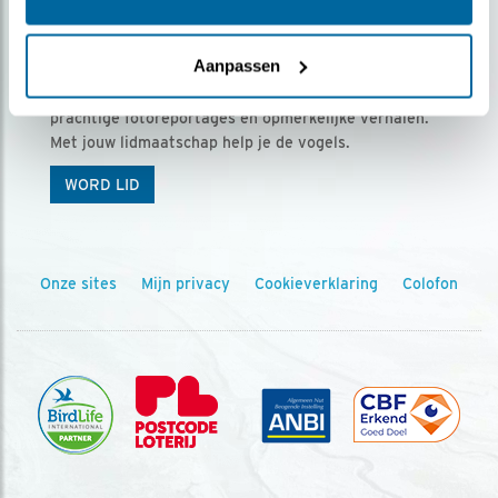
Ontvang 5 x Vogels voor € 36,00 per jaar
Aanpassen
Vogels is het tijdschrift voor onze leden, met
prachtige fotoreportages en opmerkelijke verhalen.
Met jouw lidmaatschap help je de vogels.
WORD LID
Onze sites
Mijn privacy
Cookieverklaring
Colofon