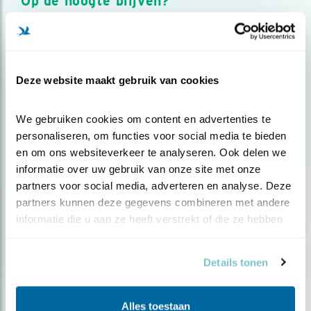
Op de hoogte blijven?
Meld je aan en ontvang nieuws, inspiratie, acties en tips
over vogels en activiteiten van Vogelbescherming.
AANMELDEN VOGELNIEUWS
Deze website maakt gebruik van cookies
Volg ons via social media
We gebruiken cookies om content en advertenties te 
personaliseren, om functies voor social media te bieden 
en om ons websiteverkeer te analyseren. Ook delen we 
informatie over uw gebruik van onze site met onze 
partners voor social media, adverteren en analyse. Deze 
partners kunnen deze gegevens combineren met andere 
informatie die u aan ze heeft verstrekt of die ze hebben 
verzameld op basis van uw gebruik van hun services.
Details tonen
Alles toestaan