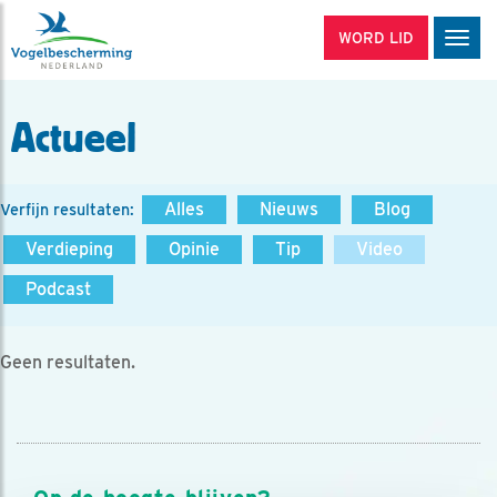
WORD LID
Men
Actueel
Alles
Nieuws
Blog
Verfijn resultaten:
Verdieping
Opinie
Tip
Video
Podcast
Geen resultaten.