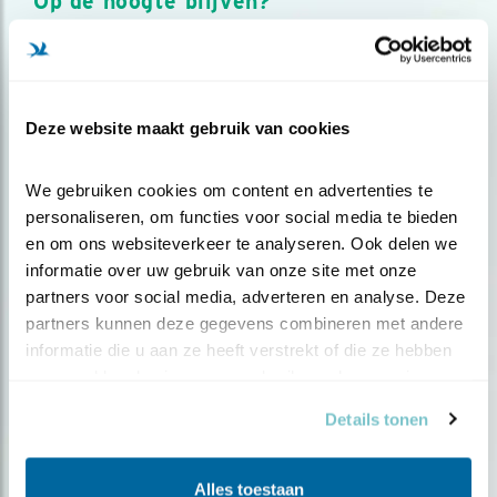
Op de hoogte blijven?
Meld je aan en ontvang nieuws, inspiratie, acties en tips
over vogels en activiteiten van Vogelbescherming.
AANMELDEN VOGELNIEUWS
Deze website maakt gebruik van cookies
Volg ons via social media
We gebruiken cookies om content en advertenties te 
personaliseren, om functies voor social media te bieden 
en om ons websiteverkeer te analyseren. Ook delen we 
informatie over uw gebruik van onze site met onze 
partners voor social media, adverteren en analyse. Deze 
partners kunnen deze gegevens combineren met andere 
informatie die u aan ze heeft verstrekt of die ze hebben 
verzameld op basis van uw gebruik van hun services.
Details tonen
Alles toestaan