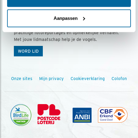
Ontvang 5 x Vogels voor € 36,00 per jaar
Aanpassen
Vogels is het tijdschrift voor onze leden, met
prachtige fotoreportages en opmerkelijke verhalen.
Met jouw lidmaatschap help je de vogels.
WORD LID
Onze sites
Mijn privacy
Cookieverklaring
Colofon