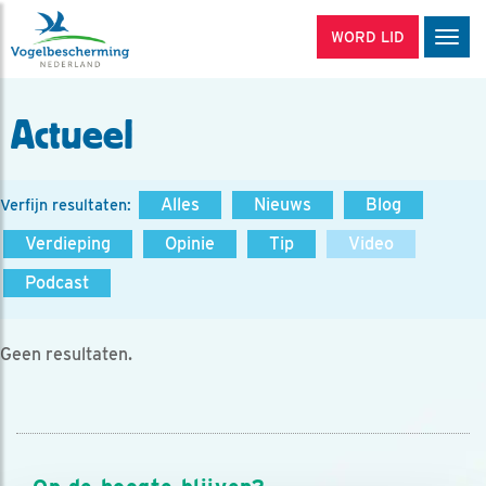
WORD LID
Men
Actueel
Alles
Nieuws
Blog
Verfijn resultaten:
Verdieping
Opinie
Tip
Video
Podcast
Geen resultaten.