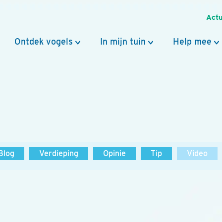
Actu
Ontdek vogels
In mijn tuin
Help mee
Blog
Verdieping
Opinie
Tip
Video