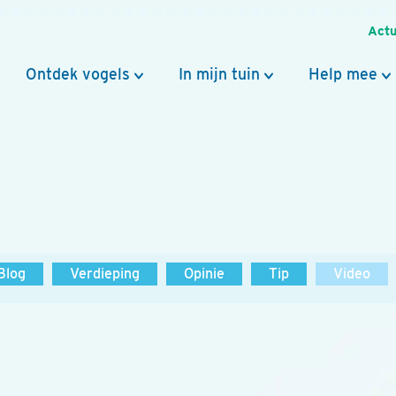
Actu
Ontdek vogels
In mijn tuin
Help mee
Blog
Verdieping
Opinie
Tip
Video