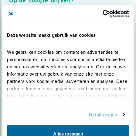
Op de hoogte blijven?
Meld je aan en ontvang nieuws, inspiratie, acties en tips
over vogels en activiteiten van Vogelbescherming.
AANMELDEN VOGELNIEUWS
Deze website maakt gebruik van cookies
Volg ons via social media
We gebruiken cookies om content en advertenties te 
personaliseren, om functies voor social media te bieden 
en om ons websiteverkeer te analyseren. Ook delen we 
informatie over uw gebruik van onze site met onze 
partners voor social media, adverteren en analyse. Deze 
partners kunnen deze gegevens combineren met andere 
informatie die u aan ze heeft verstrekt of die ze hebben 
verzameld op basis van uw gebruik van hun services.
Details tonen
Alles toestaan