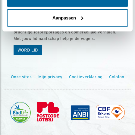
Ontvang 5 x Vogels voor € 36,00 per jaar
Aanpassen
Vogels is het tijdschrift voor onze leden, met
prachtige fotoreportages en opmerkelijke verhalen.
Met jouw lidmaatschap help je de vogels.
WORD LID
Onze sites
Mijn privacy
Cookieverklaring
Colofon