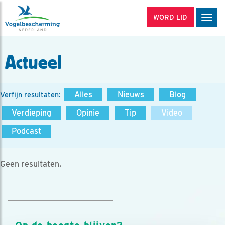
WORD LID
Men
Actueel
Alles
Nieuws
Blog
Verfijn resultaten:
Verdieping
Opinie
Tip
Video
Podcast
Geen resultaten.