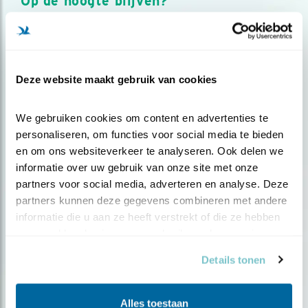
Op de hoogte blijven?
Meld je aan en ontvang nieuws, inspiratie, acties en tips
over vogels en activiteiten van Vogelbescherming.
AANMELDEN VOGELNIEUWS
Deze website maakt gebruik van cookies
Volg ons via social media
We gebruiken cookies om content en advertenties te 
personaliseren, om functies voor social media te bieden 
en om ons websiteverkeer te analyseren. Ook delen we 
informatie over uw gebruik van onze site met onze 
partners voor social media, adverteren en analyse. Deze 
partners kunnen deze gegevens combineren met andere 
informatie die u aan ze heeft verstrekt of die ze hebben 
verzameld op basis van uw gebruik van hun services.
Details tonen
Alles toestaan