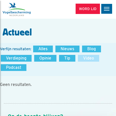
WORD LID
Men
Actueel
Alles
Nieuws
Blog
Verfijn resultaten:
Verdieping
Opinie
Tip
Video
Podcast
Geen resultaten.