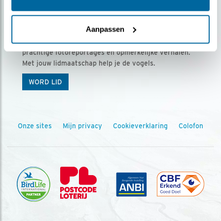
Ontvang 5 x Vogels voor € 36,00 per jaar
Aanpassen
Vogels is het tijdschrift voor onze leden, met
prachtige fotoreportages en opmerkelijke verhalen.
Met jouw lidmaatschap help je de vogels.
WORD LID
Onze sites
Mijn privacy
Cookieverklaring
Colofon