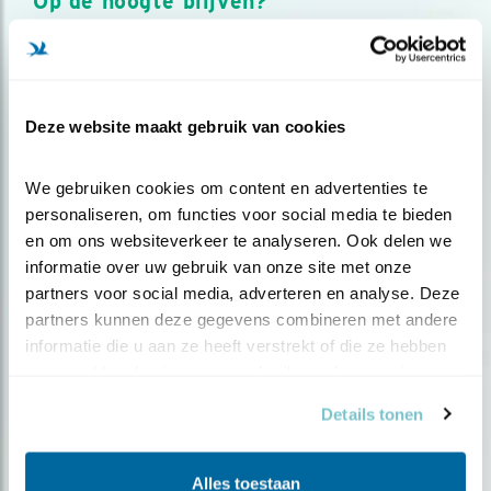
Op de hoogte blijven?
Meld je aan en ontvang nieuws, inspiratie, acties en tips
over vogels en activiteiten van Vogelbescherming.
AANMELDEN VOGELNIEUWS
Deze website maakt gebruik van cookies
Volg ons via social media
We gebruiken cookies om content en advertenties te 
personaliseren, om functies voor social media te bieden 
en om ons websiteverkeer te analyseren. Ook delen we 
informatie over uw gebruik van onze site met onze 
partners voor social media, adverteren en analyse. Deze 
partners kunnen deze gegevens combineren met andere 
informatie die u aan ze heeft verstrekt of die ze hebben 
verzameld op basis van uw gebruik van hun services.
Details tonen
Alles toestaan