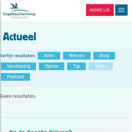
WORD LID
Men
Actueel
Alles
Nieuws
Blog
Verfijn resultaten:
Verdieping
Opinie
Tip
Video
Podcast
Geen resultaten.