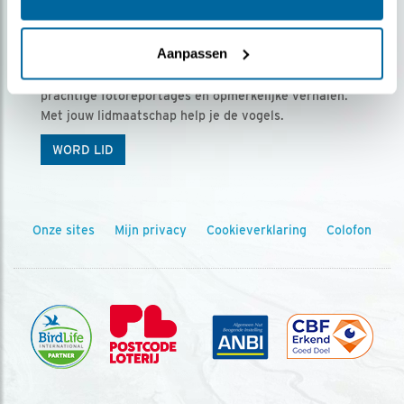
Ontvang 5 x Vogels voor € 36,00 per jaar
Aanpassen
Vogels is het tijdschrift voor onze leden, met
prachtige fotoreportages en opmerkelijke verhalen.
Met jouw lidmaatschap help je de vogels.
WORD LID
Onze sites
Mijn privacy
Cookieverklaring
Colofon