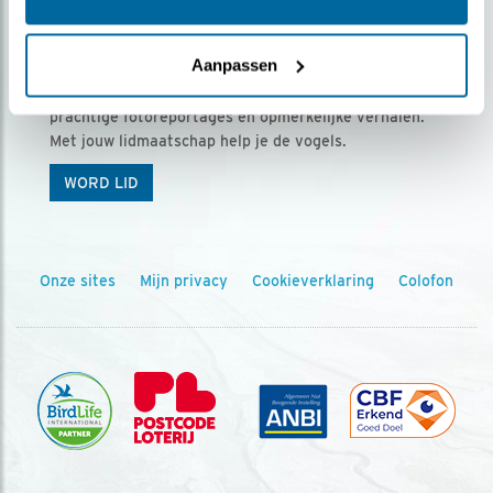
Ontvang 5 x Vogels voor € 36,00 per jaar
Aanpassen
Vogels is het tijdschrift voor onze leden, met
prachtige fotoreportages en opmerkelijke verhalen.
Met jouw lidmaatschap help je de vogels.
WORD LID
Onze sites
Mijn privacy
Cookieverklaring
Colofon