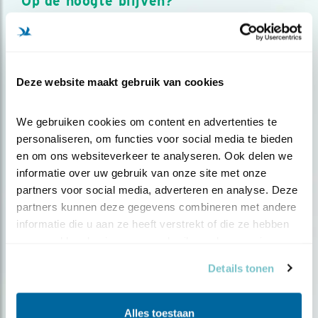
Op de hoogte blijven?
Meld je aan en ontvang nieuws, inspiratie, acties en tips
over vogels en activiteiten van Vogelbescherming.
AANMELDEN VOGELNIEUWS
Deze website maakt gebruik van cookies
Volg ons via social media
We gebruiken cookies om content en advertenties te 
personaliseren, om functies voor social media te bieden 
en om ons websiteverkeer te analyseren. Ook delen we 
informatie over uw gebruik van onze site met onze 
partners voor social media, adverteren en analyse. Deze 
partners kunnen deze gegevens combineren met andere 
informatie die u aan ze heeft verstrekt of die ze hebben 
verzameld op basis van uw gebruik van hun services.
Details tonen
Alles toestaan