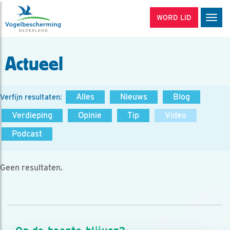
WORD LID
Men
Actueel
Alles
Nieuws
Blog
Verfijn resultaten:
Verdieping
Opinie
Tip
Video
Podcast
Geen resultaten.