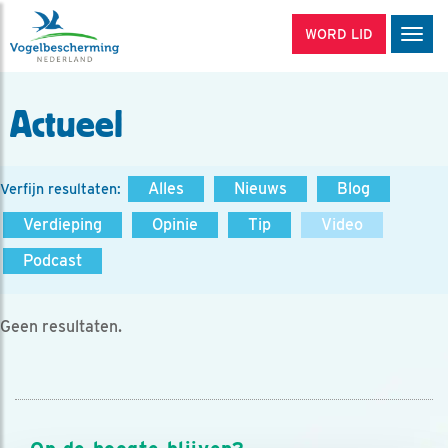
WORD LID
Men
Actueel
Alles
Nieuws
Blog
Verfijn resultaten:
Verdieping
Opinie
Tip
Video
Podcast
Geen resultaten.