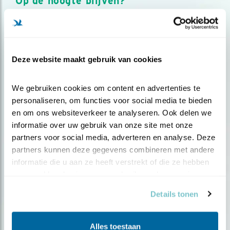
Op de hoogte blijven?
Meld je aan en ontvang nieuws, inspiratie, acties en tips
over vogels en activiteiten van Vogelbescherming.
AANMELDEN VOGELNIEUWS
Deze website maakt gebruik van cookies
Volg ons via social media
We gebruiken cookies om content en advertenties te 
personaliseren, om functies voor social media te bieden 
en om ons websiteverkeer te analyseren. Ook delen we 
informatie over uw gebruik van onze site met onze 
partners voor social media, adverteren en analyse. Deze 
partners kunnen deze gegevens combineren met andere 
informatie die u aan ze heeft verstrekt of die ze hebben 
verzameld op basis van uw gebruik van hun services.
Details tonen
Alles toestaan