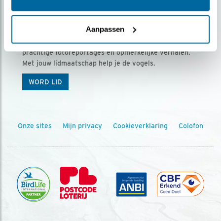
Ontvang 5 x Vogels voor € 36,00 per jaar
Aanpassen
Vogels is het tijdschrift voor onze leden, met
prachtige fotoreportages en opmerkelijke verhalen.
Met jouw lidmaatschap help je de vogels.
WORD LID
Onze sites
Mijn privacy
Cookieverklaring
Colofon