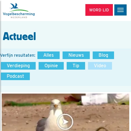
WORD LID
Men
Actueel
Alles
Nieuws
Blog
Verfijn resultaten:
Verdieping
Opinie
Tip
Video
Podcast