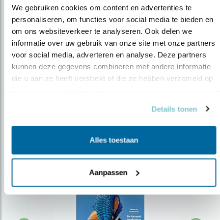
We gebruiken cookies om content en advertenties te 
personaliseren, om functies voor social media te bieden en 
om ons websiteverkeer te analyseren. Ook delen we 
Op de hoogte blijven?
informatie over uw gebruik van onze site met onze partners 
Meld je aan en ontvang nieuws, inspiratie, acties en tips
voor social media, adverteren en analyse. Deze partners 
over vogels en activiteiten van Vogelbescherming.
kunnen deze gegevens combineren met andere informatie 
die u aan ze heeft verstrekt of die ze hebben verzameld op 
AANMELDEN VOGELNIEUWS
basis van uw gebruik van hun services.
Details tonen
Volg ons via social media
Alles toestaan
Aanpassen