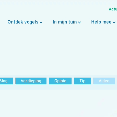
Actu
Ontdek vogels
In mijn tuin
Help mee
Blog
Verdieping
Opinie
Tip
Video