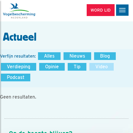
WORD LID
Men
Actueel
Alles
Nieuws
Blog
Verfijn resultaten:
Verdieping
Opinie
Tip
Video
Podcast
Geen resultaten.