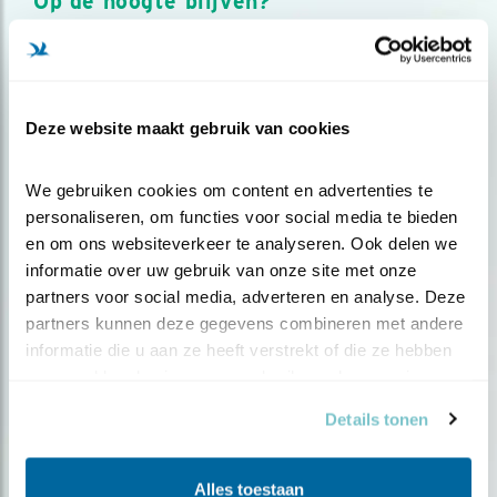
Op de hoogte blijven?
Meld je aan en ontvang nieuws, inspiratie, acties en tips
over vogels en activiteiten van Vogelbescherming.
AANMELDEN VOGELNIEUWS
Deze website maakt gebruik van cookies
Volg ons via social media
We gebruiken cookies om content en advertenties te 
personaliseren, om functies voor social media te bieden 
en om ons websiteverkeer te analyseren. Ook delen we 
informatie over uw gebruik van onze site met onze 
partners voor social media, adverteren en analyse. Deze 
partners kunnen deze gegevens combineren met andere 
informatie die u aan ze heeft verstrekt of die ze hebben 
verzameld op basis van uw gebruik van hun services.
Details tonen
Alles toestaan