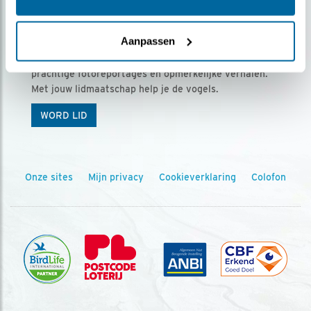
Ontvang 5 x Vogels voor € 36,00 per jaar
Aanpassen
Vogels is het tijdschrift voor onze leden, met
prachtige fotoreportages en opmerkelijke verhalen.
Met jouw lidmaatschap help je de vogels.
WORD LID
Onze sites
Mijn privacy
Cookieverklaring
Colofon