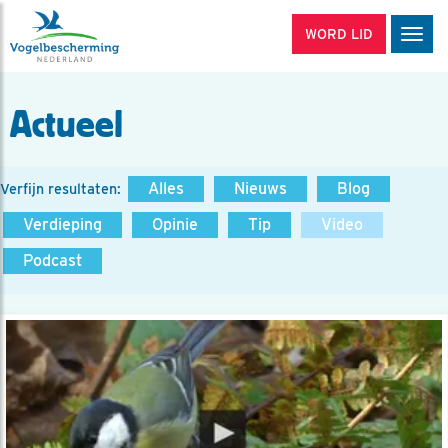
WORD LID
Men
Actueel
Alles
Nieuws
Blog
Verfijn resultaten:
Verdieping
Opinie
Tip
Video
Podcast