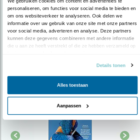
We gebruiken cookies om content en advertenties te 
personaliseren, om functies voor social media te bieden en 
Op de hoogte blijven?
om ons websiteverkeer te analyseren. Ook delen we 
informatie over uw gebruik van onze site met onze partners 
Meld je aan en ontvang nieuws, inspiratie, acties en tips
voor social media, adverteren en analyse. Deze partners 
over vogels en activiteiten van Vogelbescherming.
kunnen deze gegevens combineren met andere informatie 
AANMELDEN VOGELNIEUWS
die u aan ze heeft verstrekt of die ze hebben verzameld op 
basis van uw gebruik van hun services.
Volg ons via social media
Details tonen
Alles toestaan
Aanpassen