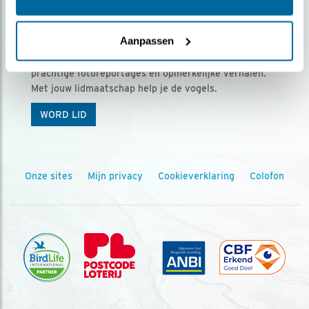
Ontvang 5 x Vogels voor € 36,00 per jaar
Aanpassen
Vogels is het tijdschrift voor onze leden, met
prachtige fotoreportages en opmerkelijke verhalen.
Met jouw lidmaatschap help je de vogels.
WORD LID
Onze sites
Mijn privacy
Cookieverklaring
Colofon