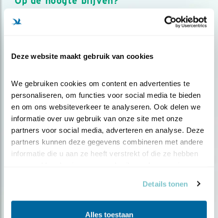
Op de hoogte blijven?
Meld je aan en ontvang nieuws, inspiratie, acties en tips
over vogels en activiteiten van Vogelbescherming.
AANMELDEN VOGELNIEUWS
Deze website maakt gebruik van cookies
Volg ons via social media
We gebruiken cookies om content en advertenties te 
personaliseren, om functies voor social media te bieden 
en om ons websiteverkeer te analyseren. Ook delen we 
informatie over uw gebruik van onze site met onze 
partners voor social media, adverteren en analyse. Deze 
partners kunnen deze gegevens combineren met andere 
informatie die u aan ze heeft verstrekt of die ze hebben 
verzameld op basis van uw gebruik van hun services.
Details tonen
Alles toestaan