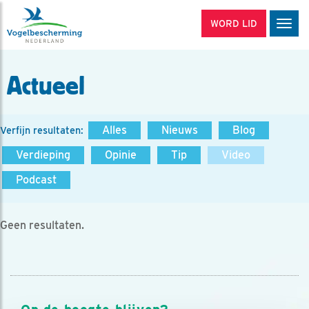
WORD LID
Men
Actueel
Alles
Nieuws
Blog
Verfijn resultaten:
Verdieping
Opinie
Tip
Video
Podcast
Geen resultaten.