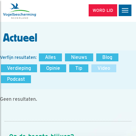
WORD LID
Men
Actueel
Alles
Nieuws
Blog
Verfijn resultaten:
Verdieping
Opinie
Tip
Video
Podcast
Geen resultaten.