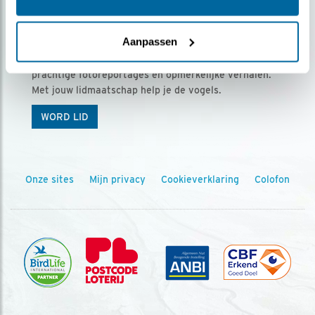
Ontvang 5 x Vogels voor € 36,00 per jaar
Aanpassen
Vogels is het tijdschrift voor onze leden, met
prachtige fotoreportages en opmerkelijke verhalen.
Met jouw lidmaatschap help je de vogels.
WORD LID
Onze sites
Mijn privacy
Cookieverklaring
Colofon