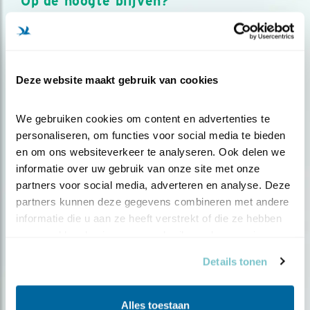
Op de hoogte blijven?
Meld je aan en ontvang nieuws, inspiratie, acties en tips
over vogels en activiteiten van Vogelbescherming.
AANMELDEN VOGELNIEUWS
Deze website maakt gebruik van cookies
Volg ons via social media
We gebruiken cookies om content en advertenties te 
personaliseren, om functies voor social media te bieden 
en om ons websiteverkeer te analyseren. Ook delen we 
informatie over uw gebruik van onze site met onze 
partners voor social media, adverteren en analyse. Deze 
partners kunnen deze gegevens combineren met andere 
informatie die u aan ze heeft verstrekt of die ze hebben 
verzameld op basis van uw gebruik van hun services.
Details tonen
Alles toestaan