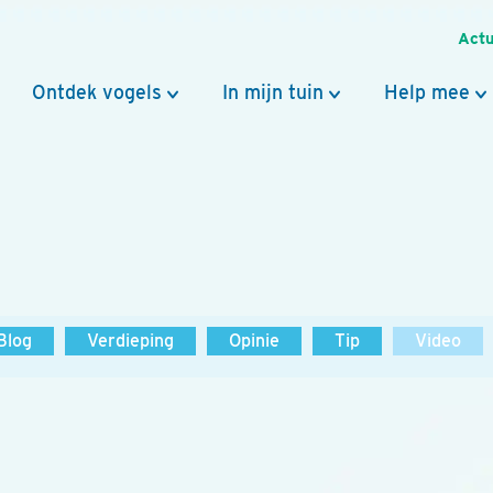
Actu
Ontdek vogels
In mijn tuin
Help mee
Blog
Verdieping
Opinie
Tip
Video