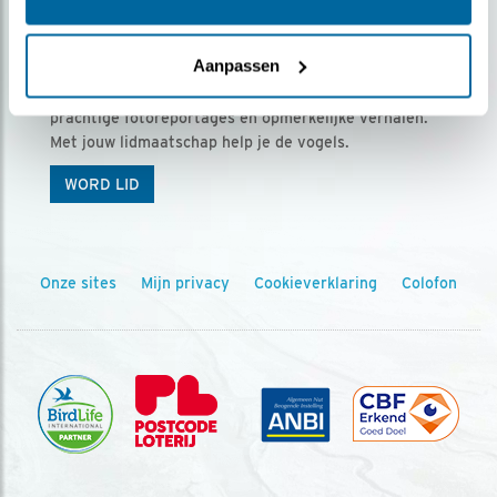
Ontvang 5 x Vogels voor € 36,00 per jaar
Aanpassen
Vogels is het tijdschrift voor onze leden, met
prachtige fotoreportages en opmerkelijke verhalen.
Met jouw lidmaatschap help je de vogels.
WORD LID
Onze sites
Mijn privacy
Cookieverklaring
Colofon