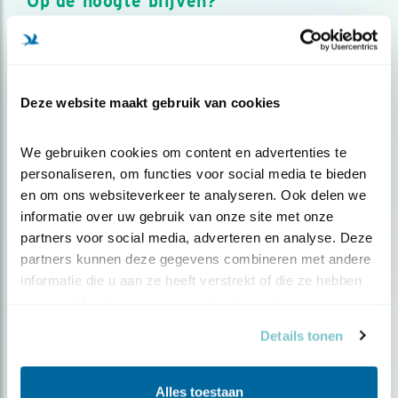
Op de hoogte blijven?
Meld je aan en ontvang nieuws, inspiratie, acties en tips
over vogels en activiteiten van Vogelbescherming.
AANMELDEN VOGELNIEUWS
Deze website maakt gebruik van cookies
Volg ons via social media
We gebruiken cookies om content en advertenties te 
personaliseren, om functies voor social media te bieden 
en om ons websiteverkeer te analyseren. Ook delen we 
informatie over uw gebruik van onze site met onze 
partners voor social media, adverteren en analyse. Deze 
partners kunnen deze gegevens combineren met andere 
informatie die u aan ze heeft verstrekt of die ze hebben 
verzameld op basis van uw gebruik van hun services.
Details tonen
Alles toestaan