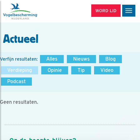
WORD LID
Men
Actueel
Alles
Nieuws
Blog
Verfijn resultaten:
Verdieping
Opinie
Tip
Video
Podcast
Geen resultaten.