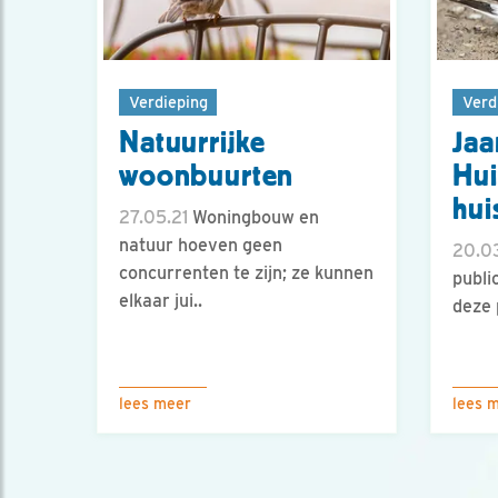
Verdieping
Verd
Natuurrijke
Jaa
woonbuurten
Hui
hui
27.05.21
Woningbouw en
natuur hoeven geen
20.03
concurrenten te zijn; ze kunnen
publi
elkaar jui..
deze 
lees meer
lees 