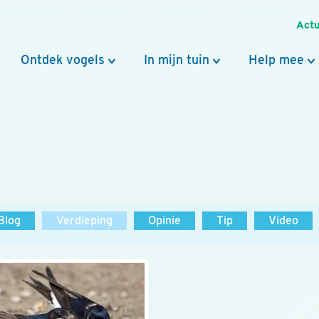
Actu
Ontdek vogels
In mijn tuin
Help mee
Blog
Verdieping
Opinie
Tip
Video