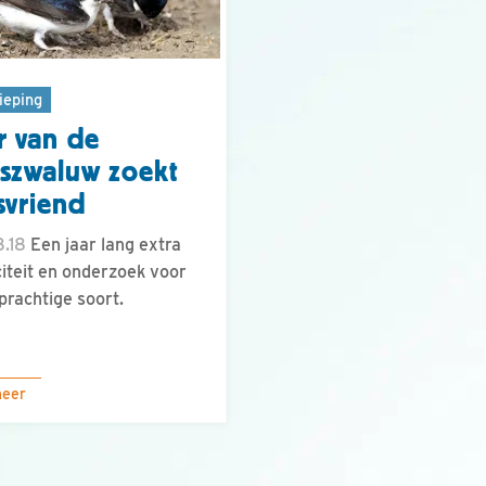
ieping
r van de
szwaluw zoekt
svriend
.18
Een jaar lang extra
citeit en onderzoek voor
prachtige soort.
meer