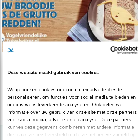
Verdieping
Deze website maakt gebruik van cookies
Melk en kaas met een goed verhaal
17.05.22
Help weidevogels en koop vogelvriendelijke
We gebruiken cookies om content en advertenties te 
zuivel
personaliseren, om functies voor social media te bieden en 
om ons websiteverkeer te analyseren. Ook delen we 
informatie over uw gebruik van onze site met onze partners 
lees meer
voor social media, adverteren en analyse. Deze partners 
kunnen deze gegevens combineren met andere informatie 
die u aan ze heeft verstrekt of die ze hebben verzameld op 