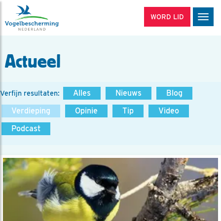
WORD LID
Men
Actueel
Alles
Nieuws
Blog
Verfijn resultaten:
Verdieping
Opinie
Tip
Video
Podcast