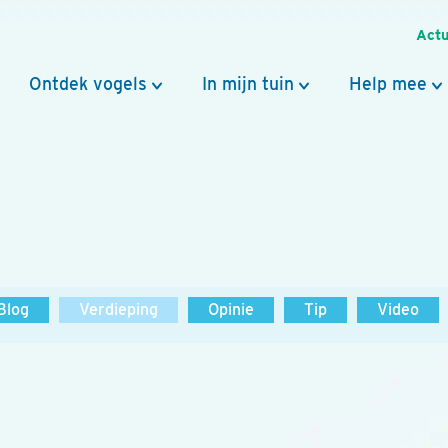
Actu
Ontdek vogels
In mijn tuin
Help mee
Blog
Verdieping
Opinie
Tip
Video