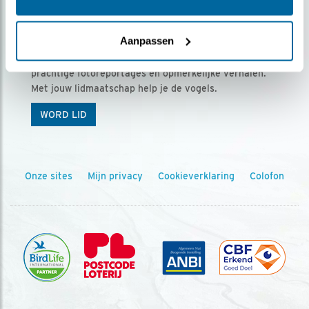
Ontvang 5 x Vogels voor € 36,00 per jaar
Aanpassen
Vogels is het tijdschrift voor onze leden, met
prachtige fotoreportages en opmerkelijke verhalen.
Met jouw lidmaatschap help je de vogels.
WORD LID
Onze sites
Mijn privacy
Cookieverklaring
Colofon