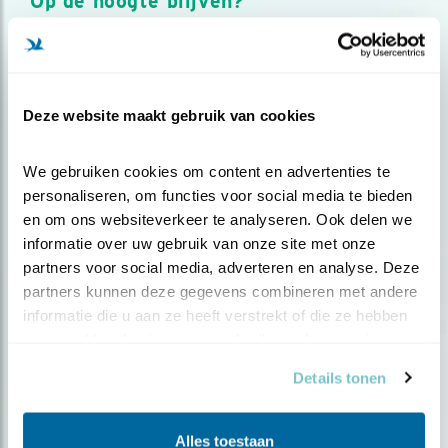
Op de hoogte blijven?
Meld je aan en ontvang nieuws, inspiratie, acties en tips
over vogels en activiteiten van Vogelbescherming.
AANMELDEN VOGELNIEUWS
Deze website maakt gebruik van cookies
Volg ons via social media
We gebruiken cookies om content en advertenties te 
personaliseren, om functies voor social media te bieden 
en om ons websiteverkeer te analyseren. Ook delen we 
informatie over uw gebruik van onze site met onze 
partners voor social media, adverteren en analyse. Deze 
partners kunnen deze gegevens combineren met andere 
informatie die u aan ze heeft verstrekt of die ze hebben 
verzameld op basis van uw gebruik van hun services.
Details tonen
Alles toestaan