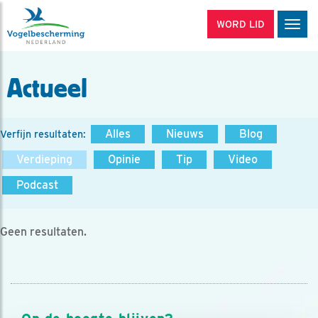
WORD LID
Men
Actueel
Alles
Nieuws
Blog
Verfijn resultaten:
Verdieping
Opinie
Tip
Video
Podcast
Geen resultaten.