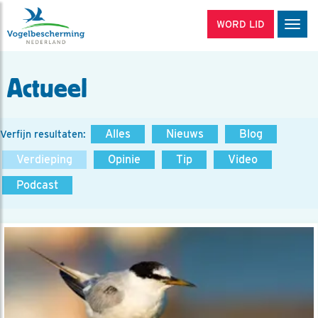
WORD LID
Men
Actueel
Alles
Nieuws
Blog
Verfijn resultaten:
Verdieping
Opinie
Tip
Video
Podcast