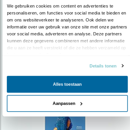
We gebruiken cookies om content en advertenties te 
personaliseren, om functies voor social media te bieden en 
om ons websiteverkeer te analyseren. Ook delen we 
Op de hoogte blijven?
informatie over uw gebruik van onze site met onze partners 
Meld je aan en ontvang nieuws, inspiratie, acties en tips
voor social media, adverteren en analyse. Deze partners 
over vogels en activiteiten van Vogelbescherming.
kunnen deze gegevens combineren met andere informatie 
die u aan ze heeft verstrekt of die ze hebben verzameld op 
AANMELDEN VOGELNIEUWS
basis van uw gebruik van hun services.
Details tonen
Volg ons via social media
Alles toestaan
Aanpassen