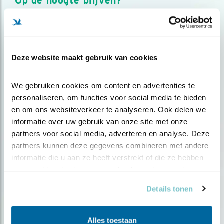
Op de hoogte blijven?
Meld je aan en ontvang nieuws, inspiratie, acties en tips
over vogels en activiteiten van Vogelbescherming.
AANMELDEN VOGELNIEUWS
Deze website maakt gebruik van cookies
Volg ons via social media
We gebruiken cookies om content en advertenties te 
personaliseren, om functies voor social media te bieden 
en om ons websiteverkeer te analyseren. Ook delen we 
informatie over uw gebruik van onze site met onze 
partners voor social media, adverteren en analyse. Deze 
partners kunnen deze gegevens combineren met andere 
informatie die u aan ze heeft verstrekt of die ze hebben 
verzameld op basis van uw gebruik van hun services.
Details tonen
Alles toestaan