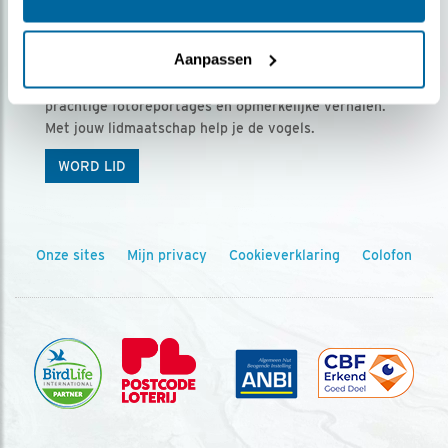
Ontvang 5 x Vogels voor € 36,00 per jaar
Aanpassen
Vogels is het tijdschrift voor onze leden, met
prachtige fotoreportages en opmerkelijke verhalen.
Met jouw lidmaatschap help je de vogels.
WORD LID
Onze sites
Mijn privacy
Cookieverklaring
Colofon