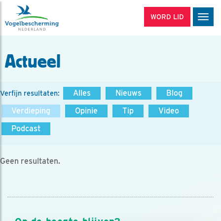
WORD LID
Men
Actueel
Alles
Nieuws
Blog
Verfijn resultaten:
Verdieping
Opinie
Tip
Video
Podcast
Geen resultaten.