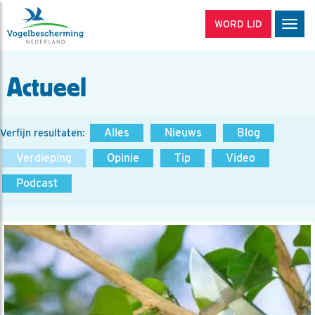
WORD LID
Men
Actueel
Alles
Nieuws
Blog
Verfijn resultaten:
Verdieping
Opinie
Tip
Video
Podcast