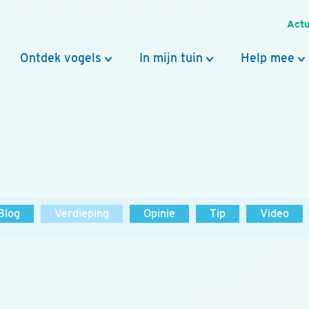
Actu
Ontdek vogels
In mijn tuin
Help mee
Blog
Verdieping
Opinie
Tip
Video