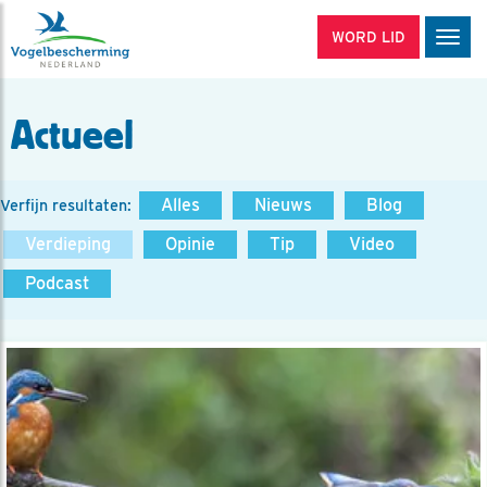
WORD LID
Men
Actueel
Alles
Nieuws
Blog
Verfijn resultaten:
Verdieping
Opinie
Tip
Video
Podcast