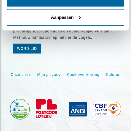
Ontvang 5 x Vogels voor € 36,00 per jaar
Aanpassen
Vogels is het tijdschrift voor onze leden, met
prachtige fotoreportages en opmerkelijke verhalen.
Met jouw lidmaatschap help je de vogels.
WORD LID
Onze sites
Mijn privacy
Cookieverklaring
Colofon