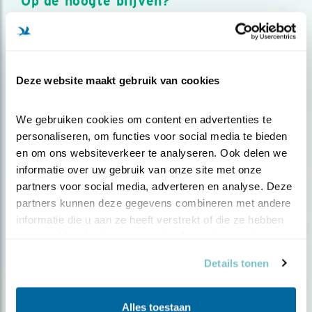
Op de hoogte blijven?
Meld je aan en ontvang nieuws, inspiratie, acties en tips
over vogels en activiteiten van Vogelbescherming.
AANMELDEN VOGELNIEUWS
Deze website maakt gebruik van cookies
Volg ons via social media
We gebruiken cookies om content en advertenties te 
personaliseren, om functies voor social media te bieden 
en om ons websiteverkeer te analyseren. Ook delen we 
informatie over uw gebruik van onze site met onze 
partners voor social media, adverteren en analyse. Deze 
partners kunnen deze gegevens combineren met andere 
informatie die u aan ze heeft verstrekt of die ze hebben 
verzameld op basis van uw gebruik van hun services.
Details tonen
Alles toestaan