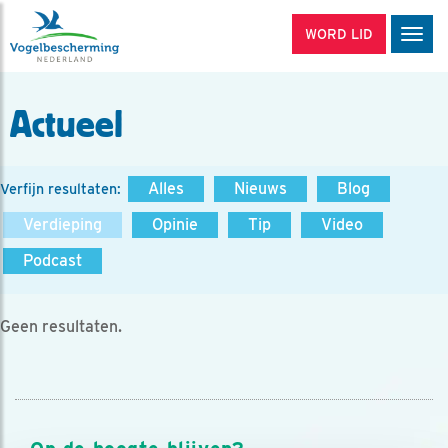
WORD LID
Men
Actueel
Alles
Nieuws
Blog
Verfijn resultaten:
Verdieping
Opinie
Tip
Video
Podcast
Geen resultaten.