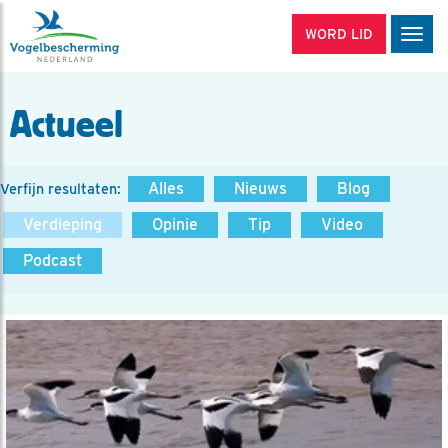
WORD LID
Men
Actueel
Alles
Nieuws
Blog
Verfijn resultaten:
Verdieping
Opinie
Tip
Video
Podcast