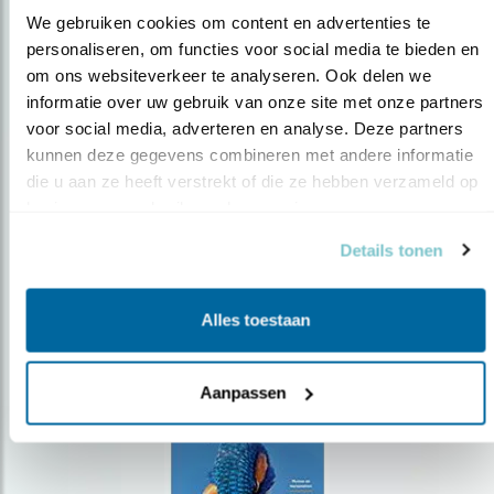
We gebruiken cookies om content en advertenties te 
personaliseren, om functies voor social media te bieden en 
om ons websiteverkeer te analyseren. Ook delen we 
Op de hoogte blijven?
informatie over uw gebruik van onze site met onze partners 
Meld je aan en ontvang nieuws, inspiratie, acties en tips
voor social media, adverteren en analyse. Deze partners 
over vogels en activiteiten van Vogelbescherming.
kunnen deze gegevens combineren met andere informatie 
die u aan ze heeft verstrekt of die ze hebben verzameld op 
AANMELDEN VOGELNIEUWS
basis van uw gebruik van hun services.
Details tonen
Volg ons via social media
Alles toestaan
Aanpassen