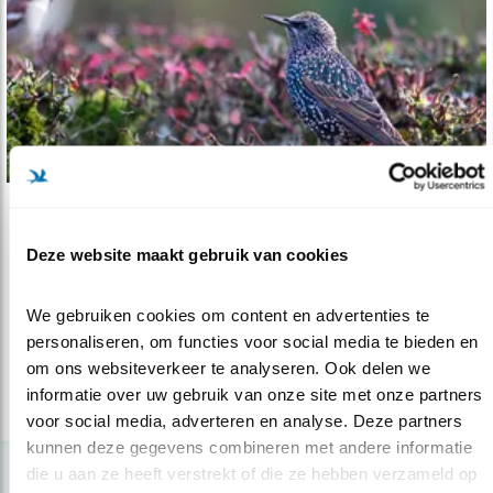
Verdieping
Deze website maakt gebruik van cookies
Van woorden naar daden
01.03.22
Nederlandse bestuurders beginnen het
We gebruiken cookies om content en advertenties te 
concept basiskwaliteit natuur toe te j..
personaliseren, om functies voor social media te bieden en 
om ons websiteverkeer te analyseren. Ook delen we 
informatie over uw gebruik van onze site met onze partners 
lees meer
voor social media, adverteren en analyse. Deze partners 
kunnen deze gegevens combineren met andere informatie 
die u aan ze heeft verstrekt of die ze hebben verzameld op 