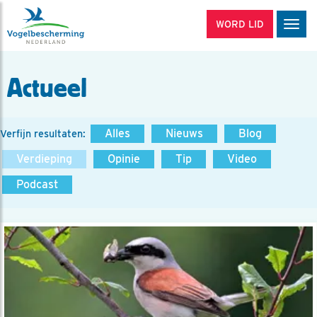
WORD LID
Men
Actueel
Alles
Nieuws
Blog
Verfijn resultaten:
Verdieping
Opinie
Tip
Video
Podcast