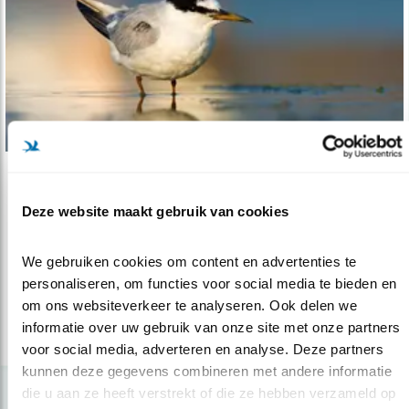
Verdieping
Deze website maakt gebruik van cookies
Verstoorde vogels, ongekende effecten
07.07.22
Recreatie heeft ingrijpende gevolgen voor
We gebruiken cookies om content en advertenties te 
vogels, blijkt uit studie.
personaliseren, om functies voor social media te bieden en 
om ons websiteverkeer te analyseren. Ook delen we 
informatie over uw gebruik van onze site met onze partners 
lees meer
voor social media, adverteren en analyse. Deze partners 
kunnen deze gegevens combineren met andere informatie 
die u aan ze heeft verstrekt of die ze hebben verzameld op 