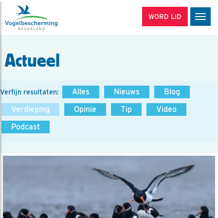
WORD LID
Men
Actueel
Alles
Nieuws
Blog
Verfijn resultaten:
Verdieping
Opinie
Tip
Video
Podcast