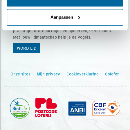
Ontvang 5 x Vogels voor € 36,00 per jaar
Aanpassen
Vogels is het tijdschrift voor onze leden, met
prachtige fotoreportages en opmerkelijke verhalen.
Met jouw lidmaatschap help je de vogels.
WORD LID
Onze sites
Mijn privacy
Cookieverklaring
Colofon