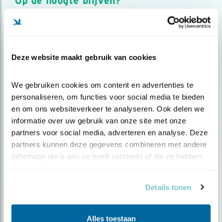
Op de hoogte blijven?
Meld je aan en ontvang nieuws, inspiratie, acties en tips
over vogels en activiteiten van Vogelbescherming.
AANMELDEN VOGELNIEUWS
Deze website maakt gebruik van cookies
Volg ons via social media
We gebruiken cookies om content en advertenties te 
personaliseren, om functies voor social media te bieden 
en om ons websiteverkeer te analyseren. Ook delen we 
informatie over uw gebruik van onze site met onze 
partners voor social media, adverteren en analyse. Deze 
partners kunnen deze gegevens combineren met andere 
informatie die u aan ze heeft verstrekt of die ze hebben 
verzameld op basis van uw gebruik van hun services.
Details tonen
Alles toestaan