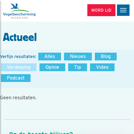
WORD LID
Men
Actueel
Alles
Nieuws
Blog
Verfijn resultaten:
Verdieping
Opinie
Tip
Video
Podcast
Geen resultaten.