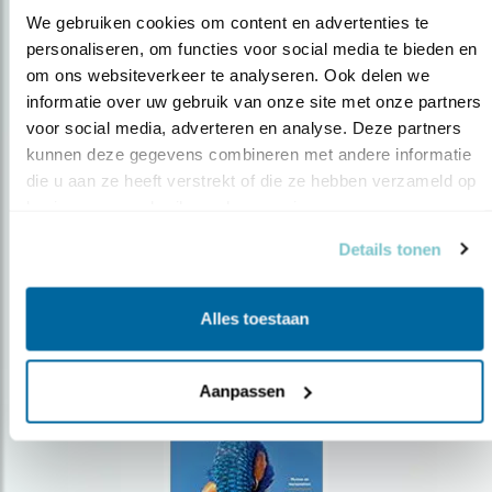
We gebruiken cookies om content en advertenties te 
personaliseren, om functies voor social media te bieden en 
om ons websiteverkeer te analyseren. Ook delen we 
Op de hoogte blijven?
informatie over uw gebruik van onze site met onze partners 
Meld je aan en ontvang nieuws, inspiratie, acties en tips
voor social media, adverteren en analyse. Deze partners 
over vogels en activiteiten van Vogelbescherming.
kunnen deze gegevens combineren met andere informatie 
die u aan ze heeft verstrekt of die ze hebben verzameld op 
AANMELDEN VOGELNIEUWS
basis van uw gebruik van hun services.
Details tonen
Volg ons via social media
Alles toestaan
Aanpassen