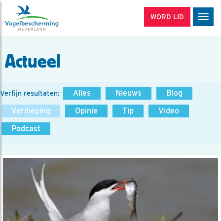
WORD LID
Men
Actueel
Alles
Nieuws
Blog
Verfijn resultaten:
Verdieping
Opinie
Tip
Video
Podcast