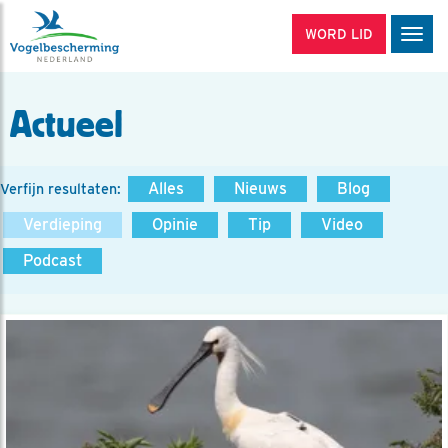
WORD LID
Men
Actueel
Alles
Nieuws
Blog
Verfijn resultaten:
Verdieping
Opinie
Tip
Video
Podcast