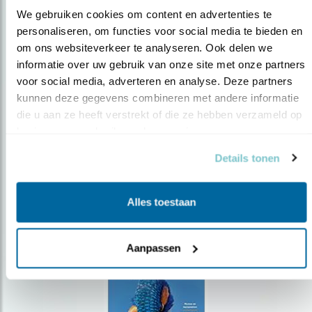
We gebruiken cookies om content en advertenties te 
personaliseren, om functies voor social media te bieden en 
om ons websiteverkeer te analyseren. Ook delen we 
Op de hoogte blijven?
informatie over uw gebruik van onze site met onze partners 
Meld je aan en ontvang nieuws, inspiratie, acties en tips
voor social media, adverteren en analyse. Deze partners 
over vogels en activiteiten van Vogelbescherming.
kunnen deze gegevens combineren met andere informatie 
die u aan ze heeft verstrekt of die ze hebben verzameld op 
AANMELDEN VOGELNIEUWS
basis van uw gebruik van hun services.
Details tonen
Volg ons via social media
Alles toestaan
Aanpassen