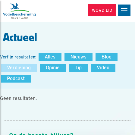
WORD LID
Men
Actueel
Alles
Nieuws
Blog
Verfijn resultaten:
Verdieping
Opinie
Tip
Video
Podcast
Geen resultaten.