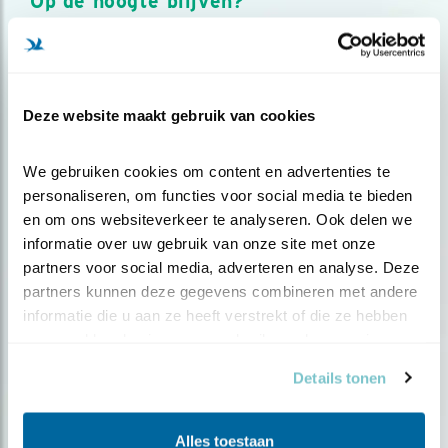
Op de hoogte blijven?
Meld je aan en ontvang nieuws, inspiratie, acties en tips
over vogels en activiteiten van Vogelbescherming.
AANMELDEN VOGELNIEUWS
Deze website maakt gebruik van cookies
Volg ons via social media
We gebruiken cookies om content en advertenties te 
personaliseren, om functies voor social media te bieden 
en om ons websiteverkeer te analyseren. Ook delen we 
informatie over uw gebruik van onze site met onze 
partners voor social media, adverteren en analyse. Deze 
partners kunnen deze gegevens combineren met andere 
informatie die u aan ze heeft verstrekt of die ze hebben 
verzameld op basis van uw gebruik van hun services.
Details tonen
Alles toestaan