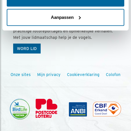
Ontvang 5 x Vogels voor € 36,00 per jaar
Aanpassen
Vogels is het tijdschrift voor onze leden, met
prachtige fotoreportages en opmerkelijke verhalen.
Met jouw lidmaatschap help je de vogels.
WORD LID
Onze sites
Mijn privacy
Cookieverklaring
Colofon