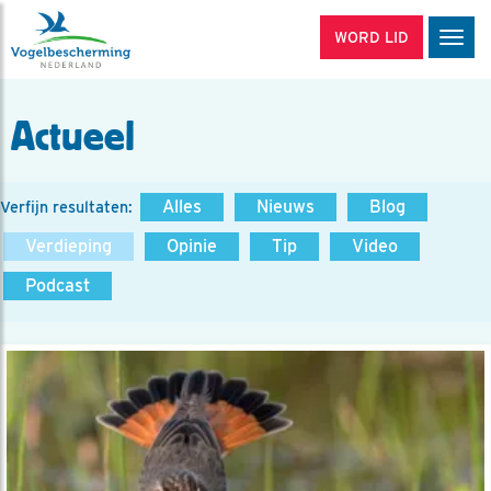
WORD LID
Men
Actueel
Alles
Nieuws
Blog
Verfijn resultaten:
Verdieping
Opinie
Tip
Video
Podcast