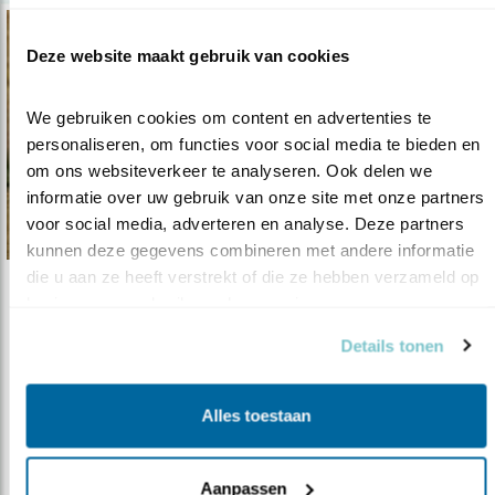
Deze website maakt gebruik van cookies
We gebruiken cookies om content en advertenties te 
personaliseren, om functies voor social media te bieden en 
om ons websiteverkeer te analyseren. Ook delen we 
informatie over uw gebruik van onze site met onze partners 
voor social media, adverteren en analyse. Deze partners 
kunnen deze gegevens combineren met andere informatie 
die u aan ze heeft verstrekt of die ze hebben verzameld op 
Verdieping
basis van uw gebruik van hun services.
Zeeuwse vogels en hun verhalen
Details tonen
14.10.21
In aantocht: álles wat je wilde weten over
vogels in Zeeland.
Alles toestaan
lees meer
Aanpassen