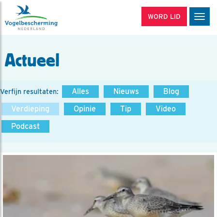
WORD LID
Men
Actueel
Alles
Nieuws
Blog
Verfijn resultaten:
Verdieping
Opinie
Tip
Video
Podcast