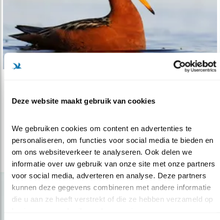
Verdieping
Deze website maakt gebruik van cookies
Variaties in aantrekkelijkheid
18.09.20
Inkijkjes in de seksuele selectie bij vogels.
We gebruiken cookies om content en advertenties te 
personaliseren, om functies voor social media te bieden en 
om ons websiteverkeer te analyseren. Ook delen we 
lees meer
informatie over uw gebruik van onze site met onze partners 
voor social media, adverteren en analyse. Deze partners 
kunnen deze gegevens combineren met andere informatie 
die u aan ze heeft verstrekt of die ze hebben verzameld op 
basis van uw gebruik van hun services.