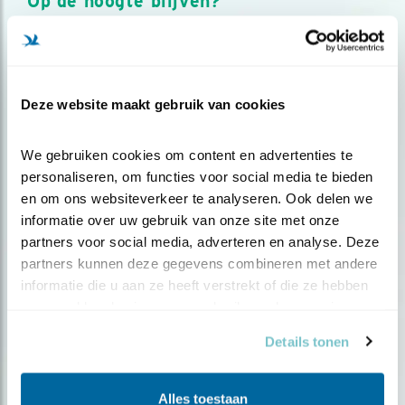
Op de hoogte blijven?
Meld je aan en ontvang nieuws, inspiratie, acties en tips
over vogels en activiteiten van Vogelbescherming.
AANMELDEN VOGELNIEUWS
Deze website maakt gebruik van cookies
Volg ons via social media
We gebruiken cookies om content en advertenties te 
personaliseren, om functies voor social media te bieden 
en om ons websiteverkeer te analyseren. Ook delen we 
informatie over uw gebruik van onze site met onze 
partners voor social media, adverteren en analyse. Deze 
partners kunnen deze gegevens combineren met andere 
informatie die u aan ze heeft verstrekt of die ze hebben 
verzameld op basis van uw gebruik van hun services.
Details tonen
Alles toestaan