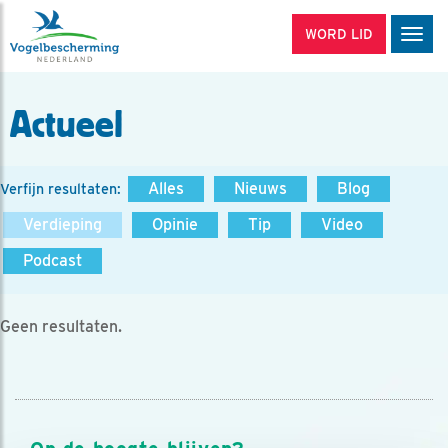
WORD LID
Men
Actueel
Alles
Nieuws
Blog
Verfijn resultaten:
Verdieping
Opinie
Tip
Video
Podcast
Geen resultaten.