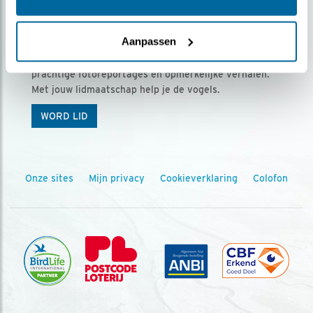
Ontvang 5 x Vogels voor € 36,00 per jaar
Aanpassen
Vogels is het tijdschrift voor onze leden, met
prachtige fotoreportages en opmerkelijke verhalen.
Met jouw lidmaatschap help je de vogels.
WORD LID
Onze sites
Mijn privacy
Cookieverklaring
Colofon