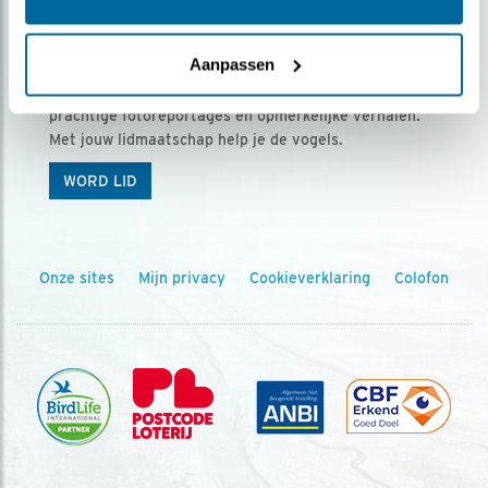
Ontvang 5 x Vogels voor € 36,00 per jaar
Aanpassen
Vogels is het tijdschrift voor onze leden, met
prachtige fotoreportages en opmerkelijke verhalen.
Met jouw lidmaatschap help je de vogels.
WORD LID
Onze sites
Mijn privacy
Cookieverklaring
Colofon