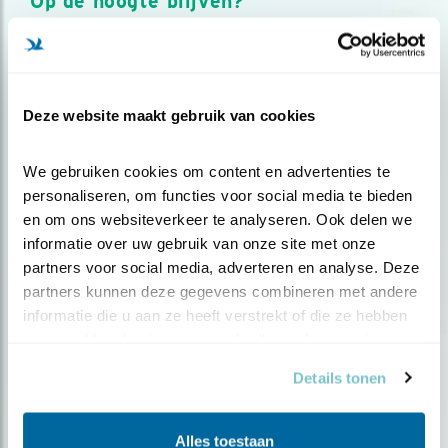
Op de hoogte blijven?
Meld je aan en ontvang nieuws, inspiratie, acties en tips
over vogels en activiteiten van Vogelbescherming.
AANMELDEN VOGELNIEUWS
Deze website maakt gebruik van cookies
Volg ons via social media
We gebruiken cookies om content en advertenties te 
personaliseren, om functies voor social media te bieden 
en om ons websiteverkeer te analyseren. Ook delen we 
informatie over uw gebruik van onze site met onze 
partners voor social media, adverteren en analyse. Deze 
partners kunnen deze gegevens combineren met andere 
informatie die u aan ze heeft verstrekt of die ze hebben 
verzameld op basis van uw gebruik van hun services.
Details tonen
Alles toestaan