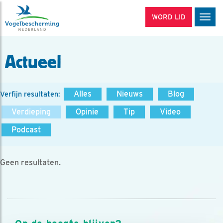
WORD LID
Men
Actueel
Alles
Nieuws
Blog
Verfijn resultaten:
Verdieping
Opinie
Tip
Video
Podcast
Geen resultaten.