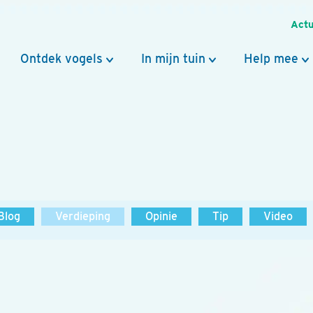
Actu
Ontdek vogels
In mijn tuin
Help mee
Blog
Verdieping
Opinie
Tip
Video