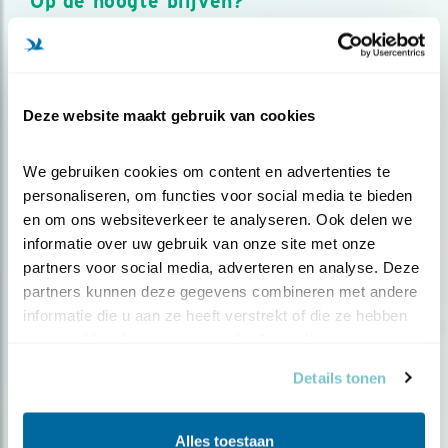
Op de hoogte blijven?
Meld je aan en ontvang nieuws, inspiratie, acties en tips
over vogels en activiteiten van Vogelbescherming.
AANMELDEN VOGELNIEUWS
Deze website maakt gebruik van cookies
Volg ons via social media
We gebruiken cookies om content en advertenties te 
personaliseren, om functies voor social media te bieden 
en om ons websiteverkeer te analyseren. Ook delen we 
informatie over uw gebruik van onze site met onze 
partners voor social media, adverteren en analyse. Deze 
partners kunnen deze gegevens combineren met andere 
informatie die u aan ze heeft verstrekt of die ze hebben 
verzameld op basis van uw gebruik van hun services.
Details tonen
Alles toestaan