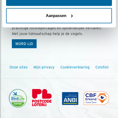
Ontvang 5 x Vogels voor € 36,00 per jaar
Aanpassen
Vogels is het tijdschrift voor onze leden, met
prachtige fotoreportages en opmerkelijke verhalen.
Met jouw lidmaatschap help je de vogels.
WORD LID
Onze sites
Mijn privacy
Cookieverklaring
Colofon