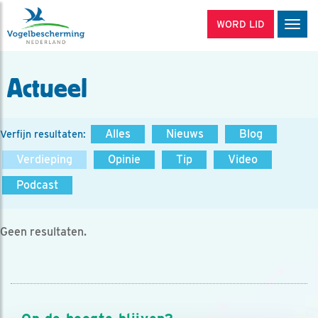
WORD LID
Men
Actueel
Alles
Nieuws
Blog
Verfijn resultaten:
Verdieping
Opinie
Tip
Video
Podcast
Geen resultaten.